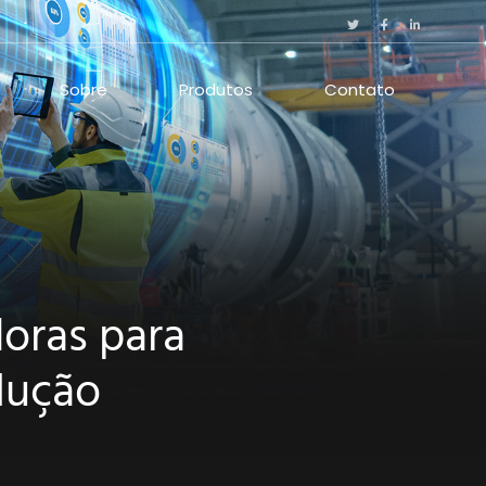
Sobre
Produtos
Contato
doras para
lução