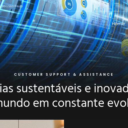
ação | São Paulo
Home
CUSTOMER SUPPORT & ASSISTANCE
as sustentáveis e inova
undo em constante evo