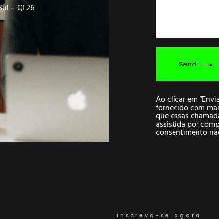
Sul – QI 26
Send
Ao clicar em “Env
fornecido com mai
que essas chamad
assistida por com
consentimento nã
Inscreva-se agora