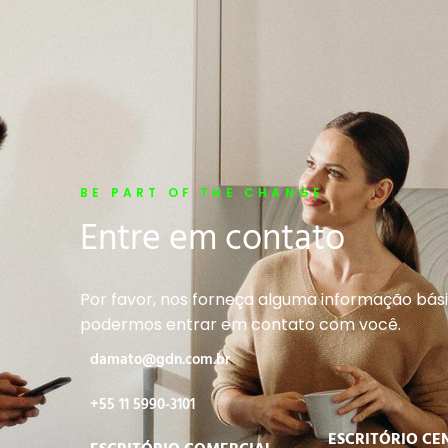
BE PART OF THE CHANGE
Entre em contato
Por favor, nos forneça alguma informação bás
podermos entrar em contato com você.
damato@gdn.com.br
+55 11 5990-3101
ESCRITÓRIO CE